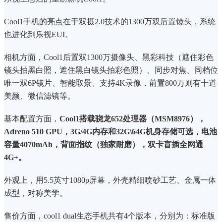
Cool1手机的亮点在于双摄2.0技术的1300万双后置镜头，系统
也进化到乐视EUI。
相机方面，Cool1后置双1300万摄像头、黑彩科技（遮住彩色
镜头拍黑白照，遮住黑白镜头拍彩色照）、同步对焦、同档位
唯一双6P镜片、智能取景、支持4K录像，前置800万则有十道
美颜、微信滤镜等。
基本配置方面，
Cool1搭载骁龙652处理器（MSM8976），
Adreno 510 GPU，3G/4G内存和32G\64G机身存储可选，电池
容量4070mAh，背面指纹（独家耐磨），双卡盲插全网通
4G+。
外观上，用5.5英寸1080p屏幕，外壳精细喷砂工艺、金属一体
成型，对称美学。
售价方面，cool1 dual生态手机共有4个版本，分别为：标准版