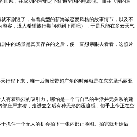
的画风，在成功的营销之下红遍全国的电影院。而在《你的名
情就不剧透了，有着典型的新海诚恋爱风格的故事情节，以及不
为游客，没人希望旅行期间碰到下雨吧），于是只能在多云天气
知剧中的场景是真实存在的之后，便一直想亲眼去看看，这照片
镜。结果5天行程下来，唯一后悔没带超广角的时候就是在东京圣玛丽亚
对人有着强烈的吸引力，哪怕是一个与自己的生活并无关系的建
，内部庄严肃穆，走进去之后有种无形的压迫感，似乎上帝正在空
终于抓住一个无人的机会拍下一张内部正脸图。拍完就开始后