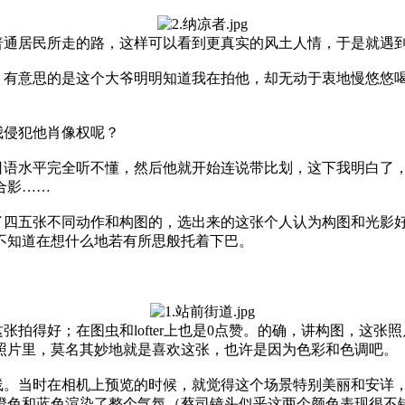
普通居民所走的路，这样可以看到更真实的风土人情，于是就遇
。有意思的是这个大爷明明知道我在拍他，却无动于衷地慢悠悠
我侵犯他肖像权呢？
日语水平完全听不懂，然后他就开始连说带比划，这下我明白了
合影……
了四五张不同动作和构图的，选出来的这张个人认为构图和光影
不知道在想什么地若有所思般托着下巴。
拍得好；在图虫和lofter上也是0点赞。的确，讲构图，这
有照片里，莫名其妙地就是喜欢这张，也许是因为色彩和色调吧。
线。当时在相机上预览的时候，就觉得这个场景特别美丽和安详
橙色和蓝色渲染了整个气氛（蔡司镜头似乎这两个颜色表现很不