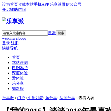
设为首页
收藏本站
手机APP
乐享派微信公众号
开启辅助访问
搜索
搜索
weixin
weibo
qq
登录
注册
快捷导航
首页
本站评测
FUN私货
深度体验
爱体验
乐分享
知新报
乐享派
›
门户
›
文章列表
›
乐分享
›
深度分享
›
查看内容