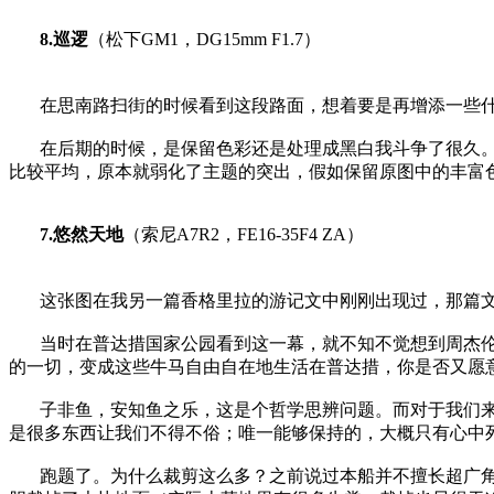
8.巡逻
（松下GM1，DG15mm F1.7）
在思南路扫街的时候看到这段路面，想着要是再增添一些
在后期的时候，是保留色彩还是处理成黑白我斗争了很久
比较平均，原本就弱化了主题的突出，假如保留原图中的丰富
7.悠然天地
（索尼A7R2，FE16-35F4 ZA）
这张图在我另一篇香格里拉的游记文中刚刚出现过，那篇
当时在普达措国家公园看到这一幕，就不知不觉想到周杰伦
的一切，变成这些牛马自由自在地生活在普达措，你是否又愿
子非鱼，安知鱼之乐，这是个哲学思辨问题。而对于我们
是很多东西让我们不得不俗；唯一能够保持的，大概只有心中
跑题了。为什么裁剪这么多？之前说过本船并不擅长超广角