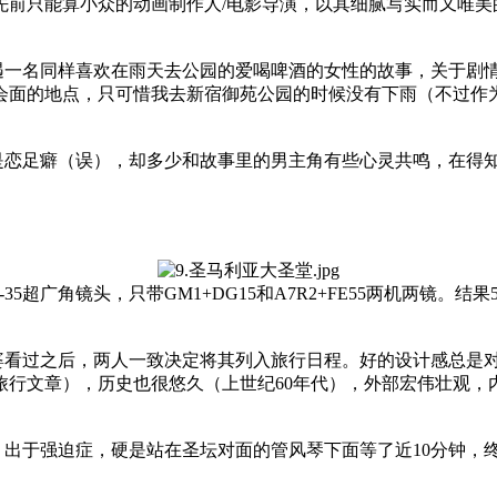
先前只能算小众的动画制作人/电影导演，以其细腻写实而又唯美
遇一名同样喜欢在雨天去公园的爱喝啤酒的女性的故事，关于剧
会面的地点，只可惜我去新宿御苑公园的时候没有下雨（不过作
是恋足癖（误），却多少和故事里的男主角有些心灵共鸣，在得
6-35超广角镜头，只带GM1+DG15和A7R2+FE55两机两
婆看过之后，两人一致决定将其列入旅行日程。好的设计感总是
的旅行文章），历史也很悠久（上世纪60年代），外部宏伟壮观
出于强迫症，硬是站在圣坛对面的管风琴下面等了近10分钟，