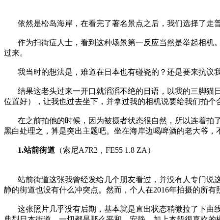
依然是松岛海岸，在看完了著名景点之后，我们选择了走
作为扫街症人士，看到这种场景第一反应当然是举起相机
过来。
我当时的想法是，难道在日本也有碰瓷的？还是要来抗议
结果这老头过来一开口就滔滔不绝的日语，以我的三脚猫
位置好），让我也过去坐下，并拿过我的相机说要给我们拍个
在之前拍他的时候，因为被摄者状态很自然，所以连着拍
黑白处理之，算是突出主题吧。坐在海岸边喝啤酒的老大爷，
1.站前街道
（索尼A7R2，FE55 1.8 ZA）
站前街道这张我曾经发给几个朋友看过，并没有人专门说这张
静的街道也没有什么冲突点。然而，个人在2016年拍摄的所
这张照片几乎没有后期，基本就是直出状态稍微拉了下曲
典型日本街道，一切都是那么平和，安静。加上本船很喜欢的