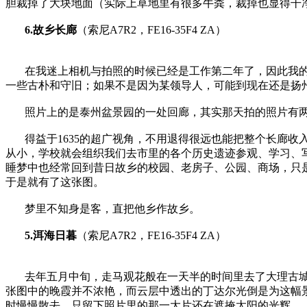
胆裁掉了大块地面（实际上草地里有很多牛粪，裁掉也显得干
6.故乡长廊
（索尼A7R2，FE16-35F4 ZA）
在我迷上相机与拍照的时候已经是工作第二年了，因此我
一些古朴和守旧；如果不是因为某领导人，可能到现在还是扬
照片上的是泰州盆景园的一处回廊，其实那天拍的照片有
得益于1635的超广视角，不用退得很远也能把整个长廊
从小，学校就会组织我们去市里的各个历史遗迹参观、学习、写
睡梦中也经常回到昔日故乡的校园、老房子、公园、商场，只是
于是就有了这张图。
梦里不知身是客，直把他乡作故乡。
5.洱海日暮
（索尼A7R2，FE16-35F4 ZA）
去年五月中旬，走马观花般在一天半的时间里去了大理古城
张图中的晚霞并不浓艳，而云层中透出的丁达尔光倒是为这幅
时慢慢散去，只留下照片里的那一大片还在遮掩太阳的光辉。