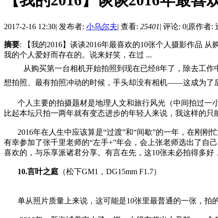
【我的2016】谈谈2016年最
2017-2-16 12:30
|
发布者:
小乌尔夫
|
查看:
25401
|
评论: 0
|
原作者: 
摘要
: 【我的2016】谈谈2016年最喜欢的10张个人摄
我的个人爱好而存在的。说来好笑，在过 ...
从购买第一台相机开始拍照到现在已经8年了，除去工作
想拍照、最有拍照冲动的时候，手头却没有相机——这成为了
个人主要的拍摄题材是地理人文和旅行风光（中间拍过一
比起本坛只拍一两年就有变态进步的年轻人来说，我这样的只能
2016年在人生中应该算是“过渡”和“间歇”的一年，在
有幸参加了张千里老师的“左手+”年会，会上张老师选出了自己2
喜欢的，与乐享派诸君分享。有言在先，这10张未必拍得多好，
10.言叶之庭
（松下GM1，DG15mm F1.7）
单从照片质量上来说，这可能是10张里最普通的一张，拍