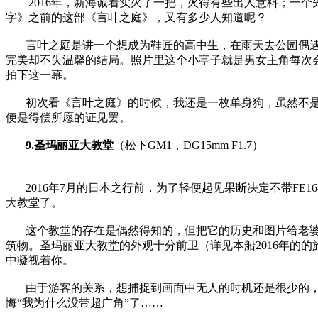
2016年，新海诚着实火了一把，火得有些出人意料；一个
字》之前的这部《言叶之庭》，又有多少人知道呢？
言叶之庭是讲一个想成为鞋匠的高中生，在雨天去公园偶
完美却不失温馨的结局。照片里这个小亭子就是男女主角每次
拍下这一幕。
初次看《言叶之庭》的时候，我还是一枚单身狗，虽然不
便是得偿所愿的证见罢。
9.圣玛丽亚大教堂
（松下GM1，DG15mm F1.7）
2016年7月的日本之行前，为了轻便起见果断决定不带FE1
大教堂了。
这个教堂的存在是偶然得知的，但把它的历史和图片给老
筑物。圣玛丽亚大教堂的外观十分前卫（详见本船2016年的
中凝视着你。
由于游客的关系，想捕捉到画面中无人的时机还是很少的，
悔“我为什么没带超广角”了……