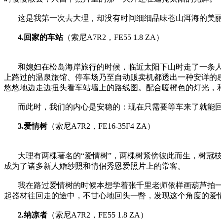
这是我第一次去大理，却没有时间细细品味苍山洱海的美
4.回家的车站
（索尼A7R2，FE55 1.8 ZA）
和媳妇在松岛海岸旅行的时候，临近太阳下山时走了一条人
上路过的温泉旅馆、停车场乃至自动贩卖机都透出一种安详的
悠悠地边走边扭头看车站墙上的路线图。配合暖橙色的灯光，
而此时，我们的内心是安稳的：现在只需要等车来了就能
3.爱情树
（索尼A7R2，FE16-35F4 ZA）
大理有两棵著名的“爱情树”，两棵树紧傍彼此而生，树冠
成为了诸多新人婚纱照和情侣秀恩爱照片上的常客。
我在路过爱情树的时候本想学着张千里老师依样画葫芦拍
起器材往回走的途中，不甘心地回头一瞥，发现这个角度的爱
2.纳凉者
（索尼A7R2，FE55 1.8 ZA）