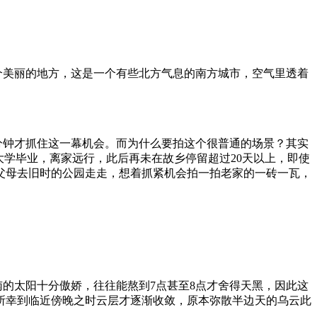
个美丽的地方，这是一个有些北方气息的南方城市，空气里透着
分钟才抓住这一幕机会。而为什么要拍这个很普通的场景？其实
大学毕业，离家远行，此后再未在故乡停留超过20天以上，即使
和父母去旧时的公园走走，想着抓紧机会拍一拍老家的一砖一瓦，
的太阳十分傲娇，往往能熬到7点甚至8点才舍得天黑，因此这
所幸到临近傍晚之时云层才逐渐收敛，原本弥散半边天的乌云此