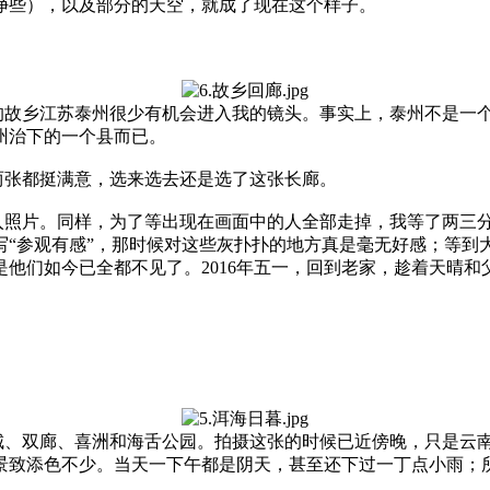
净些），以及部分的天空，就成了现在这个样子。
的故乡江苏泰州很少有机会进入我的镜头。事实上，泰州不是一
州治下的一个县而已。
两张都挺满意，选来选去还是选了这张长廊。
收入照片。同样，为了等出现在画面中的人全部走掉，我等了两三
“参观有感”，那时候对这些灰扑扑的地方真是毫无好感；等到
他们如今已全都不见了。2016年五一，回到老家，趁着天晴
、双廊、喜洲和海舌公园。拍摄这张的时候已近傍晚，只是云南
景致添色不少。当天一下午都是阴天，甚至还下过一丁点小雨；