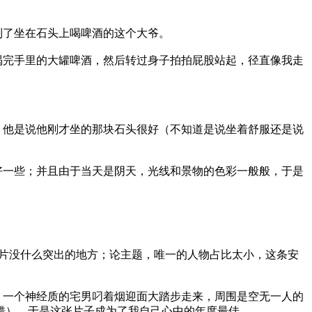
到了坐在石头上喝啤酒的这个大爷。
喝完手里的大罐啤酒，然后转过身子拍拍屁股站起，径直像我走
，他是说他刚才坐的那块石头很好（不知道是说坐着舒服还是说
好一些；并且由于当天是阴天，光线和景物的色彩一般般，于是
张照片没什么突出的地方；论主题，唯一的人物占比太小，这条安
，一个神经质的宅男叼着烟迎面大踏步走来，周围是空无一人的
错），于是这张片子成为了我自己心中的年度最佳。