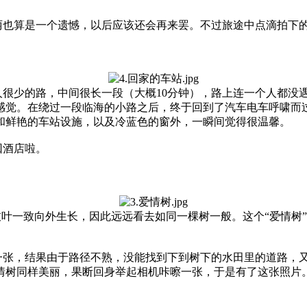
丽也算是一个遗憾，以后应该还会再来罢。不过旅途中点滴拍下
很少的路，中间很长一段（大概10分钟），路上连一个人都没遇
感觉。在绕过一段临海的小路之后，终于回到了汽车电车呼啸而过
和鲜艳的车站设施，以及冷蓝色的窗外，一瞬间觉得很温馨。
回酒店啦。
枝叶一致向外生长，因此远远看去如同一棵树一般。这个“爱情树
一张，结果由于路径不熟，没能找到下到树下的水田里的道路，
情树同样美丽，果断回身举起相机咔嚓一张，于是有了这张照片