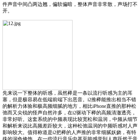
件声音中间凸两边翘，偏软偏暗，整体声音非常散，声场打不
开。
先来说一下整体的听感，虽然榉是一条以流行听感为主的耳
塞，但是极容易在低端前端下出恶音。i2推榉能推出相当不错
的解析力体验和极高频细腻的地方，相比iPhone直推的那种松
弛而又尖锐的怪声自然许多，在i2驱动下榉的高频清澈透亮，
非常好听。这套系统的中频表现比较宽松和温润，中频从细节
和解析来说比高频差距较大，这种松弛温润的中频听感对人声
影响较大。值得称道是i2把榉的人声推的非常细腻妖娆，有特
殊的润色修饰，在一些流行音乐中甚至能感觉到人声跃然于音