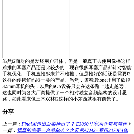
虽然i2面对的是发烧用户群体，但是一般真正去使用像榉这样
难推的耳塞产品还是比较少的，现在很多耳塞产品都针对智能
手机优化，手机直推起来并不难推，但是推好的话还是需要i2
这样的便携解码器一类的产品。当然，随着iPhone开启了砍掉
3.5mm耳机的头，以后的iOS设备只会在这条路上越走越远，
这也同时为各大厂商提供了一个相对独立音频架构的设计思
路，如此看来像三木双林i2这样的小东西就很有前景了。
分享
上一篇：
Final家也出白菜神器了？ E3000耳塞的开箱与简评
下
一篇：
我真的需要一台微单么？之索尼A7M2+蔡司2470F4体