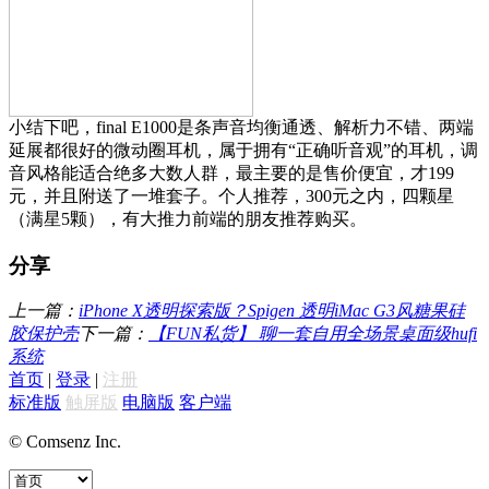
小结下吧，final E1000是条声音均衡通透、解析力不错、两端
延展都很好的微动圈耳机，属于拥有“正确听音观”的耳机，调
音风格能适合绝多大数人群，最主要的是售价便宜，才199
元，并且附送了一堆套子。个人推荐，300元之内，四颗星
（满星5颗），有大推力前端的朋友推荐购买。
分享
上一篇：
iPhone X透明探索版？Spigen 透明iMac G3风糖果硅
胶保护壳
下一篇：
【FUN私货】 聊一套自用全场景桌面级hufi
系统
首页
|
登录
|
注册
标准版
触屏版
电脑版
客户端
© Comsenz Inc.