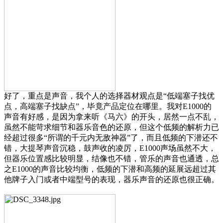
好了，重点是声音，我个人的选择器材观点是“低端塞子找优
点，高端塞子找缺点”，毕竟产品定位在哪里。我对E1000的
声音有好感，是因为拿来听《马六》的开头，居然一点不乱，
虽然不能苛求细节和器乐音色的还原，但这个低频的解析力已
经超过很多“所谓的千元内无敌神器”了，而且低频的下潜还不
错，大提琴声音沉稳，鼓声收的凌厉，E1000声场虽然不大，
但器乐位置感比较明显，结像也不错，管乐的声音也通透，总
之E1000的声音比较均衡，低频的下潜和高频的延展远超过其
他牌子入门或者中端型号的表现，器乐声音的还原也很正确。