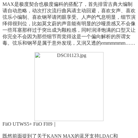
MAX是极度契合也极度偏科的搭配了，首先排雷古典大编制
请自动忽略，动次打次流行曲风请主动回避，喜欢女声、喜欢
弦乐小编制、喜欢钢琴请闭眼享受。人声的气息明显，细节演
绎得很到位，比如莫文蔚的声音能有明显的沙哑质感又不会像
一些耳塞那样过于突出成为颗粒感，同时润泽饱满的口型又让
你完全不会因为那些细节而觉得这是一个偏向解析的所谓女
毒。弦乐和钢琴是属于意外发现，又润又透的emmmmmm……
FiiO UTWS5+ FiiO FH9｜
既然前面提到了关于KANN MAX的蓝牙支持LDAC和