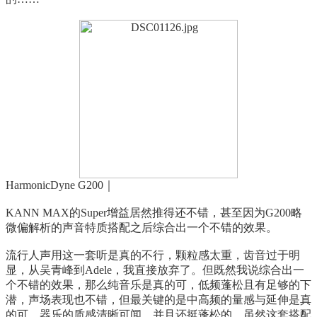
HarmonicDyne G200｜
KANN MAX的Super增益居然推得还不错，甚至因为G200略
微偏解析的声音特质搭配之后综合出一个不错的效果。
流行人声用这一套听是真的不行，颗粒感太重，齿音过于明
显，从吴青峰到Adele，我直接放弃了。但既然我说综合出一
个不错的效果，那么纯音乐是真的可，低频蓬松且有足够的下
潜，声场表现也不错，但最关键的是中高频的量感与延伸是真
的可，器乐的质感清晰可闻，并且还挺蓬松的。虽然这套搭配