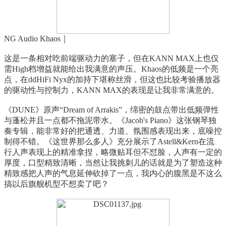
NG Audio Khaos｜
这是一条相对吃前端驱动力的塞子，但在KANN MAX上也仅
需High档增益就能给出我满意的声压。Khaos的低频是一个亮
点，在ddHiFi Nyx的加持下堪称丝滑，但这也比较考验播放器
的驱动性与控制力，KANN MAX的表现是让我非常满意的。
《DUNE》原声“Dream of Arrakis”，绵密的鼓点带出低频弹性
与蓬松并且一点都不拖泥带水。《Jacob's Piano》这张钢琴独
奏专辑，能非常好的把通透、力道、氛围感表现出来，底噪控
制得不错。《这世界那么多人》充分展示了Astell&Kern在流
行人声表现上的精准拿捏，略微贴耳但不怼脸，人声有一定的
厚度，口型精致清晰，当然让我挑刺儿的话就是为了塑造这种
精致感把人声的气息延伸砍掉了一点，我内心的腹黑是不这么
搞以后旗舰机型不想卖了吧？