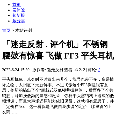
首页
爱体验
知新报
乐分享
首页
>
本站评测
「迷走反射 . 评个机」不锈钢
腰鼓有惊喜 飞傲 FF3 平头耳机
2022-6-24 15:39
|
原作者: 迷走反射
|
查看:
41212
|
评论:
2
平头耳机嘛，总会时不时冒出来几个，旗号也差不多，多是情
怀之物，太阳底下无新鲜事。不过飞傲这个FF3倒是很有意
思，创新的搞出了个“腰鼓式双低频共振腔体”，后面多了个共
鸣腔，能加强低频的量感和泛音，弥补平头塞结构上造成的低
频泄漏，而且大声场还原能力依旧保留，这就很有意思了，并
且定价在5xx，这一看就是飞傲自我步调的定价，哪里管的上
友商……