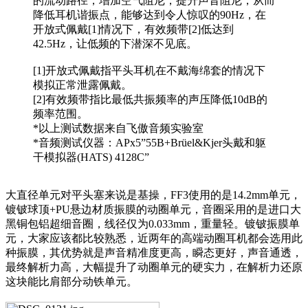
的流动路径，增加空气阻尼，提升声音阻尼，从而
降低耳机谐振点，能够达到令人惊叹的90Hz，在
开放式佩戴[1]情况下，有效频带[2]低达到
42.5Hz，让低频的下潜深不见底。
[1]开放式佩戴指平头耳机在不戴海绵套的情况下
模拟正常泄露佩戴。
[2]有效频带指比最低共振频率的声压降低10dB的
频率范围。
*以上测试数据来自飞傲音频实验室
*音频测试仪器：APx5”55B+Brüel&Kjer头戴和躯
干模拟器(HATS) 4128C”
大直径单元对平头塞来说是基操，FF3使用的是14.2mm单元，
镀铍球顶+PU悬边材质振膜的动圈单元，音圈采用的是进口大
黑铜包铝超细音圈，线径仅为0.033mm，重量轻。镀铍振膜单
元，大家应该都比较熟悉，近两年的高端动圈耳机都会选用此
种振膜，其优势就是声音精准度更高，瞬态更好，声音通透，
最终解析力高，大幅提升了动圈单元的硬实力，在解析力还原
这块能比肩部分动铁单元。