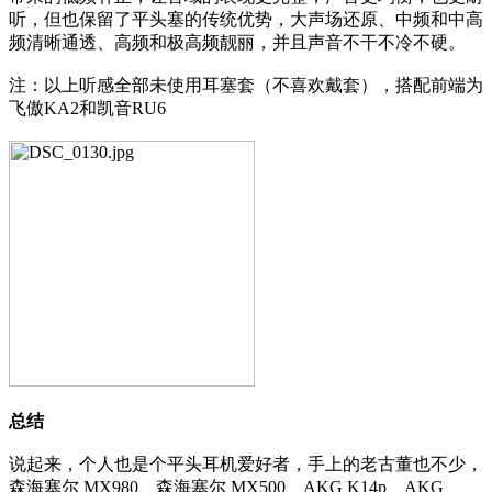
听，但也保留了平头塞的传统优势，大声场还原、中频和中高
频清晰通透、高频和极高频靓丽，并且声音不干不冷不硬。
注：以上听感全部未使用耳塞套（不喜欢戴套），搭配前端为
飞傲KA2和凯音RU6
总结
说起来，个人也是个平头耳机爱好者，手上的老古董也不少，
森海塞尔 MX980、森海塞尔 MX500、AKG K14p、AKG