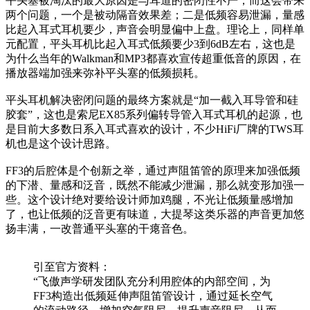
平头塞被淘汰的最大原因是与耳道的密闭性不严，而这会带来
两个问题，一个是被动隔音效果差；二是低频容易泄漏，量感
比起入耳式耳机要少，声音会明显偏中上盘。理论上，同样单
元配置，平头耳机比起入耳式低频要少3到6dB左右，这也是
为什么当年的Walkman和MP3都喜欢宣传超重低音的原因，在
播放器端加强来弥补平头塞的低频损耗。
平头耳机解决密闭问题的最终方案就是“加一截入耳导管和硅
胶套”，这也是索尼EX85系列偏转导管入耳式耳机的起源，也
是目前大多数日系入耳式喜欢的设计，不少HiFi厂牌的TWS耳
机也是这个设计思路。
FF3的后腔体是个创新之举，通过声阻笛管的原理来加强低频
的下潜、量感和泛音，既然不能减少泄漏，那么就变形加强一
些。这个设计绝对要给设计师加鸡腿，不光让低频量感增加
了，也让低频的泛音更有味道，大提琴这类乐器的声音更加悠
扬丰满，一改普通平头塞的干瘪音色。
引至官方资料：
“飞傲声学研发团队充分利用腔体的内部空间，为
FF3构造出低频延伸声阻笛管设计，通过延长空气