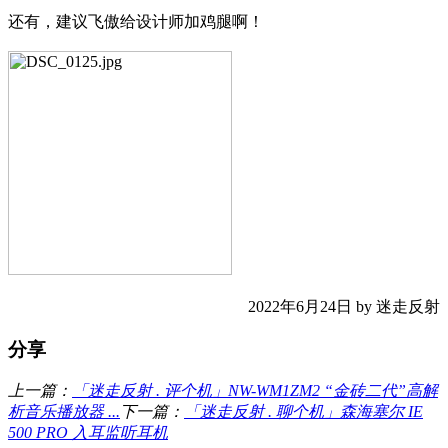
还有，建议飞傲给设计师加鸡腿啊！
2022年6月24日 by 迷走反射
分享
上一篇：
「迷走反射 . 评个机」NW-WM1ZM2 “金砖二代”高解
析音乐播放器 ...
下一篇：
「迷走反射 . 聊个机」森海塞尔 IE
500 PRO 入耳监听耳机