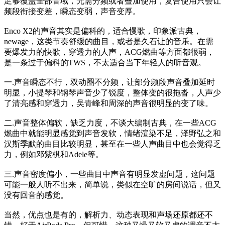
足够覆盖全部音域，无需分频或者叠加使用，复合使用只会让
频段衔接变差，瞬态变弱，声音变厚。
Enco X2的声音其实是偏科的，适合慢歌，印象派古典，
newage，这类节奏舒缓的曲目，或者是久石让的音乐。在需
要爆发力的快歌，穿透力的人声，ACG燃曲等方面都很弱，
是一条过于偏科的TWS，不太适合当下年轻人的听音观。
一.声音瞬态不行，双动圈不分频，让部分频段声音叠加延时
明显，小提琴和钢琴声音少了锐度，整体变的很拖沓，人声少
了清亮感和穿透力，吴青峰和周深的声音很明显的变了味。
二.声音整体偏软，缺乏力度，不谈大编制古典，在一些ACG
燃曲中就能明显感觉到声音发软，情绪渲染不足，泽野弘之和
汉斯季默的曲目比较明显，甚至在一些人声曲目中也会觉得乏
力，例如邓紫棋和Adele等。
三.声音密度偏小，一些曲目中声音有明显发虚问题，这问题
可能一般人听不出来，简单说，类似在空旷的房间说话，但又
没有回音的感觉。
当然，优点也是有的，解析力、动态表现和声场还原都还不