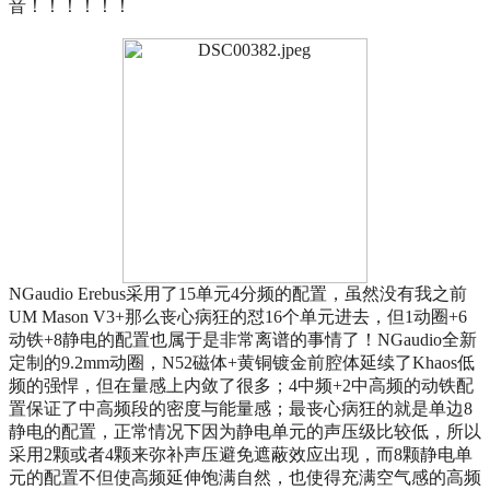
音！！！！！！
NGaudio Erebus采用了15单元4分频的配置，虽然没有我之前
UM Mason V3+那么丧心病狂的怼16个单元进去，但1动圈+6
动铁+8静电的配置也属于是非常离谱的事情了！NGaudio全新
定制的9.2mm动圈，N52磁体+黄铜镀金前腔体延续了Khaos低
频的强悍，但在量感上内敛了很多；4中频+2中高频的动铁配
置保证了中高频段的密度与能量感；最丧心病狂的就是单边8
静电的配置，正常情况下因为静电单元的声压级比较低，所以
采用2颗或者4颗来弥补声压避免遮蔽效应出现，而8颗静电单
元的配置不但使高频延伸饱满自然，也使得充满空气感的高频