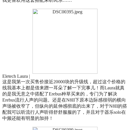
我更喜欢用这套搭配来听民乐……
Eletech Laura |
这是我第一次买售价接近20000块的升级线，超过这个价格的
线我基本上都是借来蹭一耳朵了解一下完事儿！而Laura就真
的是我无意之中搭配了Erebus种草买来的，专门为了解决
Erebus流行人声的问题。还是在N8II下原本边际感很弱的横向
声场被收窄了，但纵向的延伸感彻底的出来了，对于N8II的搭
配我可以听流行人声听得舒舒服服的了，并且对于器乐solo在
中频还能有明显的加持！