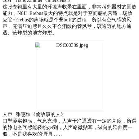
OST | Hans Zimmer《Interstellar》
这张专辑里有大量的环境声收录在里面，非常考究器材的回放
能力，N8II+Erebus最大的特点就是对于空间感的营造，场效
应管+Erebus的声场就是个叠buff的过程，所以有空气感的风
声，充满压迫感且久久不会消散的管风琴，该通透的地方通
透、该炸裂的地方炸裂。
人声 | 张惠妹《偷故事的人》
口型凝实饱满，气息充沛，人声干净通透有一定的亮度，所谓
的静电空气感能轻松get到，人声略微贴耳，纵向的延伸度一
般，不是我喜欢的调调……