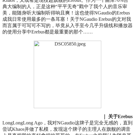
Khaos，又或者是现役超旗舰的Erebus。作为一个曲库70%古
典大编制的人，正是这种“平平无奇”戳中了我个人的音乐审
美，能随身听大编制听得响且爽！这也使得NGaudio的Erebus
成我日常使用最多的一条耳塞！关于NGaudio Erebus的文对我
而言属于可写可不写的，毕竟从入手至今几乎升级线和播放器
的使用分享中Erebus都是最重要的那个……
｜ 关于Erebus
LongLongLong Ago，我对NGaudio这牌子是完全无感的，直到
尝试Khaos并做了私模，发现这个牌子的主理人在旗舰的调音