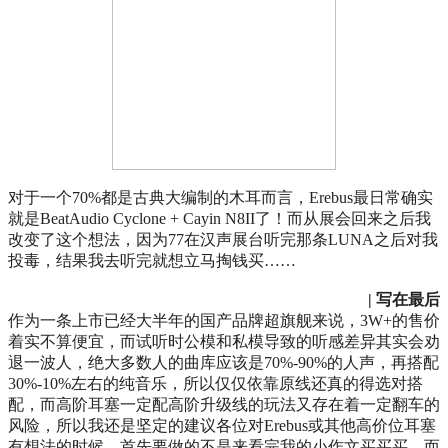
对于一个70%都是古典大编制的木耳而言，Erebus最日常确实
就是BeatAudio Cyclone + Cayin N8II了！而从展会回来之后我
改变了这个想法，因为77在汉声展台听完那条LUNA之后对我
投毒，结果我去听完就想立马掏钱买……
| 写在最后
作为一条上市已经大半年的国产品牌超旗舰来说，3W+的售价
着实不算便宜，而试听时公模和私模导致的听感差异其实会劝
退一波人，绝大多数人的曲库应该是70%-90%的人声，再搭配
30%-10%左右的纯音乐，所以仅仅依靠原线还真的得选对搭
配，而高阶耳塞一定配高阶升级线的玩法又存在着一定翻车的
风险，所以我还是坚定的建议各位对Erebus或其他高价位耳塞
有想法的时候，首先要做的不是来看完我的小作文买买买，而