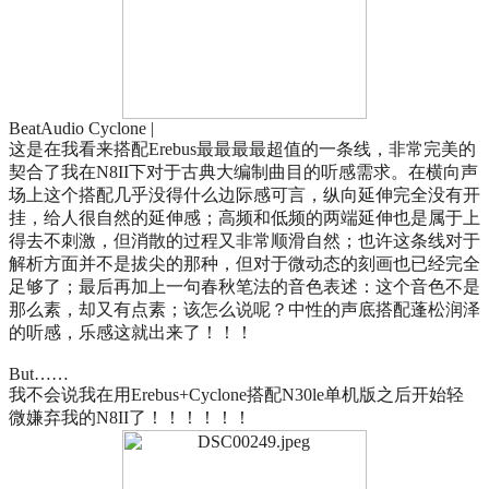
BeatAudio Cyclone |
这是在我看来搭配Erebus最最最最超值的一条线，非常完美的
契合了我在N8II下对于古典大编制曲目的听感需求。在横向声
场上这个搭配几乎没得什么边际感可言，纵向延伸完全没有开
挂，给人很自然的延伸感；高频和低频的两端延伸也是属于上
得去不刺激，但消散的过程又非常顺滑自然；也许这条线对于
解析方面并不是拔尖的那种，但对于微动态的刻画也已经完全
足够了；最后再加上一句春秋笔法的音色表述：这个音色不是
那么素，却又有点素；该怎么说呢？中性的声底搭配蓬松润泽
的听感，乐感这就出来了！！！
But……
我不会说我在用Erebus+Cyclone搭配N30le单机版之后开始轻
微嫌弃我的N8II了！！！！！！