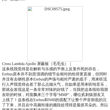
Cross Lambda Apollo 屏蔽板（毛毛虫）｜
这条线我觉得是在解析与乐感的平衡上反复作死的存在，
Erebus原本并不刻意强调的细节会相对的给得更直接，但同时
并没有去牺牲原本Erebus的声场与相对严肃的底子，用来听流
行人声我觉得会差了那么点烟火气，但如果是用来听纯音乐，
那就会发现这是一条非常对味的好线了，当我把这条线给我朋
友听的时候，对面飘来三个字母“MMP”，哪位贰刺猿朋友又
上线了！这条线在Erebus和N8II的搭配下让整个声音彻底的沉
了下来，并且在中高频衔接的频段处理得是最抓耳朵的。所以