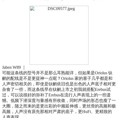
Jaben W89 ｜
可能这条线的型号并不是那么耳熟能详，但如果是Oriolus 钛
鹂的配线是不是更提神一点呢？Oriolus 家的塞子几乎都是和
人声密切相关的，即使是钛鹂依旧也是出色的人声底子相对更
杂食了一些，而这条线早在钛鹂上市之初我就搭配Erebus试
过，可以说很好的弥补了Erebus在流行人声表现上的一些遗
憾。低频下潜深度与量感有所收敛，同时声场的形态也瘦了一
大圈，随之而来的是更出彩的中频延伸感，更丝滑的高频和极
高频，人声没有原先那相对严肃的底子，更HuFi、更精致的
人声表现……