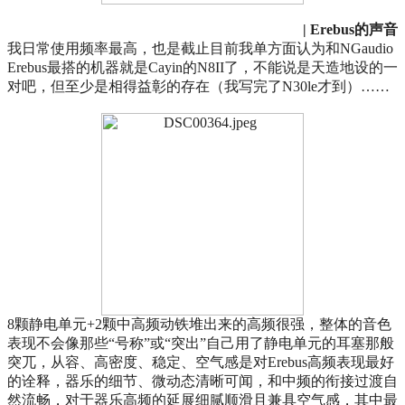
| Erebus的声音
我日常使用频率最高，也是截止目前我单方面认为和NGaudio
Erebus最搭的机器就是Cayin的N8II了，不能说是天造地设的一
对吧，但至少是相得益彰的存在（我写完了N30le才到）……
8颗静电单元+2颗中高频动铁堆出来的高频很强，整体的音色
表现不会像那些“号称”或“突出”自己用了静电单元的耳塞那般
突兀，从容、高密度、稳定、空气感是对Erebus高频表现最好
的诠释，器乐的细节、微动态清晰可闻，和中频的衔接过渡自
然流畅，对于器乐高频的延展细腻顺滑且兼具空气感，其中最