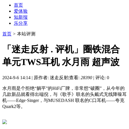
首页
爱体验
知新报
乐分享
首页
>
本站评测
「迷走反射 . 评机」圈铁混合
单元TWS耳机 水月雨 超声波
2024-9-6 14:14
|
原作者: 迷走反射
|
查看:
28390
|
评论: 0
水月雨是个拒绝“躺平”的HiFi厂牌，非常想“破圈”，从今年的
几款新品就看得出端倪，与《歌手》联名的头戴式无线降噪耳
机——Edge·Singer，与MUSEDASH 联名的C口耳机——夸克
Quark2等。