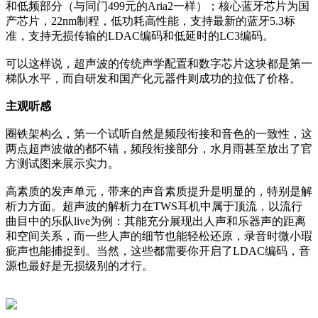
和低频部分（与同门499元的Aria2一样）；核心蓝牙芯片为国
产芯片，22nm制程，低功耗高性能，支持最新的蓝牙5.3标
准，支持无损传输的LDAC编码和低延时的LC3编码。
可以这样说，超声波的传统声学配置和数字芯片这块都是第一
梯队水平，而自研发和国产化元器件则成功的拉低了价格。
主观听感
圈铁架构么，第一个试听自然是频段衔接和音色的一致性，这
两点超声波做的都不错，频段衔接部分，水月雨甚至放出了官
方测试图来展示实力。
高素质的发声单元，带来的声音素质提升是明显的，特别是解
析力方面。超声波的解析力在TWS耳机中属于顶流，以流行
曲目中的乐队live为例：其能充分展现出人声和乐器声的距离
和空间关系，而一些人声的细节也能轻松还原，录音时微小瑕
疵声也能捕捉到。当然，这些都需要你开启了LDAC编码，音
源也最好是无损级别的才行。