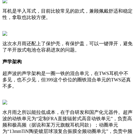
耳机是半入耳式，目前比较常见的款式，兼顾佩戴舒适和稳定
性，拿取也比较方便。
这次水月雨还配上了保护壳，有保护盖，可以一键弹开，避免
了半开放式电池仓容易进灰的问题。
声学架构
超声波的声学架构是一圈一铁的混合单元，在TWS耳机中不
多见，也不少见，但399这个价位的圈铁混合单元的TWS还真
不多。
水月雨之所以能拉低成本，在于自研发和国产化元器件。超声
波的动铁单元为“定制FRA直接辐射式高音动铁单元”，负责高
频和极高频（据说和某万元旗舰耳机同款）；动圈单元
为“13mmTiN陶瓷镀层球顶复合振膜全频动圈单元”，负责中频