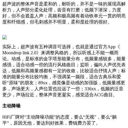
超声波的整体声音是柔和的，耐听的，并不是一味的展现高解
析力，人声部分柔化处理，齿音有打磨；低频下潜深，力度
好，但不会遮盖人声；高频和极高频有着动铁单元一贯的明亮
度和纤细感，但毛刺感并不明显，柔和度处理的很好。
实际上，超声波有五种调音可选择，也就是通过官方App《
Moondrop link 2.0》来调整风格的，所以听感上不能一概而
论。动感，是标准的金字塔形能量分布，低频量感较多，能量
感强，适合动感一些的流行风格曲目；监听，偏向人声优先表
达，低频和高频量感都有一定的收敛，比较适合抒情人声；标
准的能量分布比较均衡，不强调某一频段，适合古典乐和爱
听“原味”的朋友；89xx，感觉像是动感的加强版，低频量感更
多，声场更大，人声位置也拉远了一些；336xx，低频的泛音
更少，声场拉近，整体声音更凝实，感觉适合ACG曲目。
主动降噪
HiFi厂牌对“主动降噪功能”的态度，要么“无视”，要么“躺
平”，原因无他，要达到好效果，费钱费力罢了。