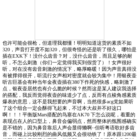
也许可能会很枪，但道理我都懂！明明知道这货的素质不如
320，声音打开度不如320，但很奇怪的还是听了很久，哪怕是
插在EXK下！没什么齿音？对，没什么齿音，而且足够的耐
听，不怎么刺激（你们一定觉得我买到假货了）！女声很好
听，对在没有齿音刺激的情况下，略厚略暖！因为声音真得没
有被撑得很开，听流行女声相对密度就会较为集中！用银夜壶
听古巨基会有种当年金夜壶插在380下作死的快感，略刺激了
点，银夜壶居然也有介么脆的时候？然而这是某人建议我选择
的搭配，我反而觉得夜壶的味道少了点，反而有点棱角感素质
爆表的意思，这不是我想要的声音啊，当然很多acg党如果听
了这个组合一定会酥得飞起来，不过本大叔并不好这口
啊！！！平衡版Mars搭配的鸟塞在AK70 下怎么说呢，着重的
表现点在人的口型上，鼻音会偏弱点，然而整体的氛围感确实
是不错的，因为鼻音靠后人声会显得懒啊··但听粤语歌好多齿
音，而碰上比较刚烈的曲风低频又会很动铁了！原本跟1200最