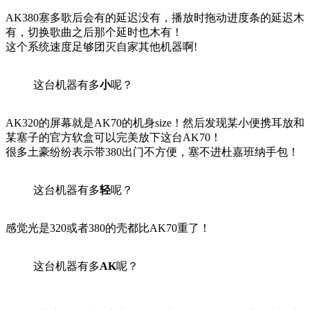
AK380塞多歌后会有的延迟没有，播放时拖动进度条的延迟木
有，切换歌曲之后那个延时也木有！
这个系统速度足够团灭自家其他机器啊!
这台机器有多
小
呢？
AK320的屏幕就是AK70的机身size！然后发现某小便携耳放和
某塞子的官方软盒可以完美放下这台AK70！
很多土豪纷纷表示带380出门不方便，塞不进杜嘉班纳手包！
这台机器有多
轻
呢？
感觉光是320或者380的壳都比AK70重了！
这台机器有多
AK
呢？