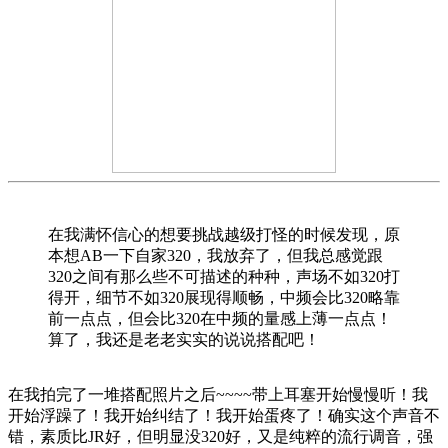
在我满怀信心的想要挑战越级打怪的时候发现，原
本想AB一下自家320，我放弃了，但我总感觉跟
320之间有那么些不可描述的种种，声场不如320打
得开，细节不如320展现得顺畅，中频会比320略靠
前一点点，但会比320在中频的量感上薄一点点！
算了，我还是老老实实的说说搭配吧！
在我拍完了一堆搭配照片之后~~~~带上耳塞开始慢慢听！我
开始浮躁了！我开始纠结了！我开始蛋疼了！确实这个声音不
错，素质比JR好，但明显没320好，又是纯粹的流行调音，强