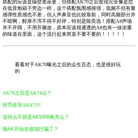
搭配的应该是隔壁老巫婆，但搭配AK70之后发现完全像是怼
在低音炮箱子旁边一样，这个搭配氛围感很强，低频不但有量
感弹性质感也不差，但人声鼻音也比较靠前，同时高频部分并
不暗啊，醇厚不浑不得不好评，特别是陈奕迅！搭配A8声场
并不开阔，不用开脑放，原本应该很通透的A8也有一抹浓重
的味道在里面，这个流行起来简直不要不要的！！！！！
看看对于AK70曝光之后的众生百态，也是很好玩
的
AK70之后是AK74么？
持币坐等AK47!!!!
这特么不就是AK100II换壳么？
咦AK开始在低端行骗了？