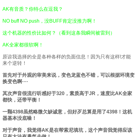
AK有音质？你特么在逗我？
NO buff NO push，没BUFF肯定没推力啊！
这个机器的性价比如何？（看到这条我瞬间被雷到）
AK全家都很软啊！
原谅我选择的全是各种各样的负面信息！因为只有这样!才能
来个逆转！
首先对于外观的审美来说，变色龙蓝色不错，可以根据环境变
换变色啊····
其次声音很流行听感好于320，素质高于JR，速度比AK全家
都快，还带平衡！
一颗4398虽然略微欠缺诚意，但好歹总算是用了4398！这机
器基本没底噪！
对于声音，我觉得AK是在帮索尼填坑，这个声音我觉得应该
只有大法有勇气去做！