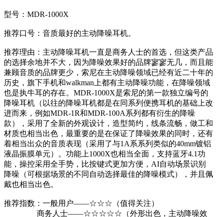
型号：MDR-1000X
推荐口号：音质最好的主动降噪耳机。
推荐理由：主动降噪耳机一直是商务人士的首选，但这类产品
的选择余地并不大，因为降噪效果好的品牌寥寥无几，而且能
兼顾音质的品牌更少，索尼在主动降噪领域已经有近二十年的
历史，旗下手机和walkman上都有主动降噪功能，在降噪领域
也是执牛耳的存在。MDR-1000X是索尼的第一款独立编号的
降噪耳机（以往的降噪耳机都是在同系列便携耳机的基础上改
进而来，例如MDR-1R和MDR-100A系列都有衍生的降噪
款），采用了全新的外观设计，造型简约，线条流畅，做工和
材质也相当出色，最重要的是在保证了降噪效果的同时，还有
着相当出众的音质表现（采用了与1A系系列类似的40mm镀铝
液晶振膜单元）。功能上1000X也相当全面，支持蓝牙4.1功
能，操控采用全手势，比按键式更加方便，AI自动场景识别
降噪（可根据场景的不同自动选择最佳的降噪模式），并且佩
戴也相当出色。
推荐指数：一般用户——☆☆☆（值得关注）
商务人士——☆☆☆☆☆（外形出色，主动降噪效