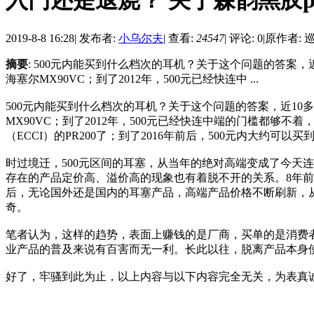
入门还是退烧？ 关于森韵黑胶p
2019-8-8 16:28
|
发布者:
小乌尔夫
|
查看:
24547
|
评论: 0
|
原作者: 巡
摘要
: 500元内能买到什么档次的耳机？关于这个问题的答案，近
海塞尔MX90VC；到了2012年，500元已经快连中 ...
500元内能买到什么档次的耳机？关于这个问题的答案，近10多年
MX90VC；到了2012年，500元已经快连中端的门槛都
（ECCI）的PR200了；到了2016年前后，500元内大约
时过境迁，500元区间的耳塞，从当年的绝对高端变成了今天
存在的产品定价高、溢价高的现象也有着脱不开的关系。8年前
后，无论国外还是国内的耳塞产品，高端产品价格不断刷新，从201
奇。
笔者认为，这样的趋势，表面上赚钱的是厂商，买单的是消费
业产品的普及来说有百害而无一利。长此以往，脱离产品本身
好了，牢骚到此为止，以上内容与以下内容完全无关，为表真