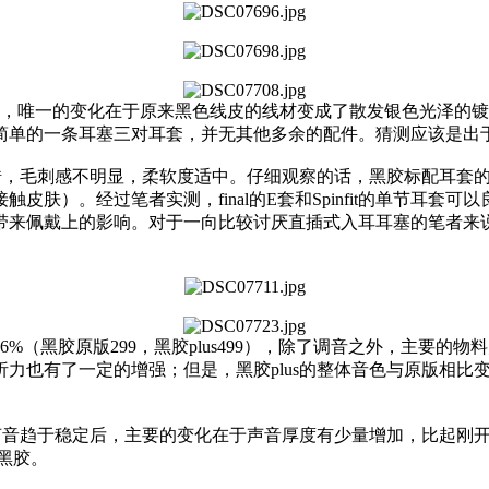
模一样，唯一的变化在于原来黑色线皮的线材变成了散发银色光泽
简单的一条耳塞三对耳套，并无其他多余的配件。猜测应该是出
不错，毛刺感不明显，柔软度适中。仔细观察的话，黑胶标配耳套
肤）。经过笔者实测，final的E套和Spinfit的单节耳
带来佩戴上的影响。对于一向比较讨厌直插式入耳耳塞的笔者来
（黑胶原版299，黑胶plus499），除了调音之外，主要的物
力也有了一定的增强；但是，黑胶plus的整体音色与原版相比
在声音趋于稳定后，主要的变化在于声音厚度有少量增加，比起刚
个黑胶。