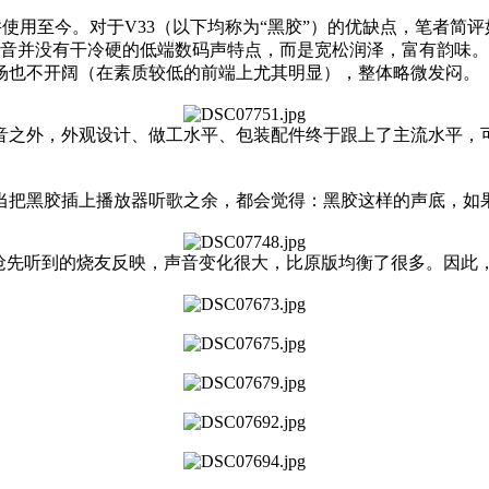
并使用至今。对于V33（以下均称为“黑胶”）的优缺点，笔者
声音并没有干冷硬的低端数码声特点，而是宽松润泽，富有韵味
场也不开阔（在素质较低的前端上尤其明显），整体略微发闷。
之外，外观设计、做工水平、包装配件终于跟上了主流水平，可以
当把黑胶插上播放器听歌之余，都会觉得：黑胶这样的声底，如
抢先听到的烧友反映，声音变化很大，比原版均衡了很多。因此，