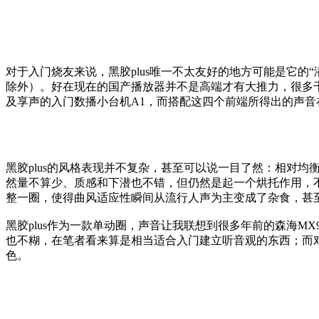
对于入门烧友来说，黑胶plus唯一不太友好的地方可能是它的
除外）。好在现在的国产播放器并不是高端才有大推力，很多千元
及享声的入门数播小台机A1，而搭配这四个前端所得出的声
黑胶plus的风格表现并不复杂，甚至可以说一目了然：相对
然量不算少、质感和下潜也不错，但仍然是起一个烘托作用，
整一圈，使得曲风适应性瞬间从流行人声为主变成了杂食，甚
黑胶plus作为一款单动圈，声音让我联想到很多年前的森海M
也不糊，在笔者看来算是相当适合入门建立听音观的东西；而对
色。