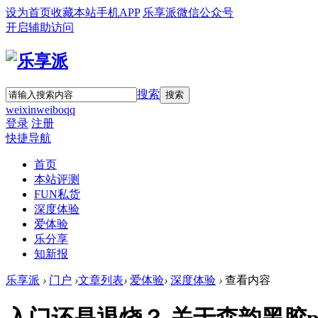
设为首页
收藏本站
手机APP
乐享派微信公众号
开启辅助访问
搜索
搜索
weixin
weibo
qq
登录
注册
快捷导航
首页
本站评测
FUN私货
深度体验
爱体验
乐分享
知新报
乐享派
›
门户
›
文章列表
›
爱体验
›
深度体验
›
查看内容