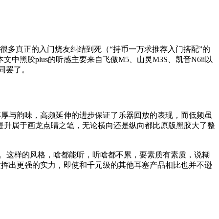
让很多真正的入门烧友纠结到死（“持币一万求推荐入门搭配”的
胶plus的听感主要来自飞傲M5、山灵M3S、凯音N6ii以
同罢了。
醇厚与韵味，高频延伸的进步保证了乐器回放的表现，而低频虽
提升属于画龙点睛之笔，无论横向还是纵向都比原版黑胶大了整
一些。这样的风格，啥都能听，听啥都不累，要素质有素质，说糊
发挥出更强的实力，即使和千元级的其他耳塞产品相比也并不逊