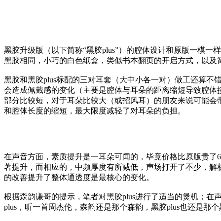
黑胶升级版（以下简称“黑胶plus”）的腔体设计和原版一
黑胶相同，小巧的白色纸盒，类似书本翻页的开启方式，以及
黑胶和黑胶plus标配的三对耳套（大中小各一对）做工还算
会造成佩戴感的变化（主要是腔体与耳朵的距离缩短导致腔体接触皮
部分比较短，对于耳朵比较大（或招风耳）的朋友来说可能会
和腔体长度的缩短，最大限度减轻了对耳朵的负担。
在声音方面，素质提升是一耳朵可闻的，毕竟价格比原版贵了66%
著提升，而相应的，中频厚度有所减低，声场打开了不少，解析
的改善提升了整体通透度是最核心的变化。
根据森韵谦哥的提示，笔者对黑胶plus进行了适当的煲机；
plus，听一首周杰伦，森韵还是那个森韵，黑胶plus也还是那