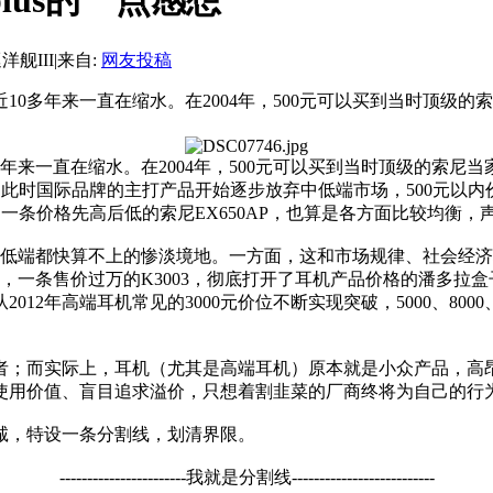
lus的一点感想
洋舰III
|
来自:
网友投稿
10多年来一直在缩水。在2004年，500元可以买到当时顶级的索尼
来一直在缩水。在2004年，500元可以买到当时顶级的索尼当家旗
够不着，此时国际品牌的主打产品开始逐步放弃中低端市场，500元
可以买到一条价格先高后低的索尼EX650AP，也算是各方面比较均衡
连低端都快算不上的惨淡境地。一方面，这和市场规律、社会经
，一条售价过万的K3003，彻底打开了耳机产品价格的潘多拉盒
2年高端耳机常见的3000元价位不断实现突破，5000、8000、
者；而实际上，耳机（尤其是高端耳机）原本就是小众产品，高
使用价值、盲目追求溢价，只想着割韭菜的厂商终将为自己的行
诚，特设一条分割线，划清界限。
-----------------------我就是分割线--------------------------