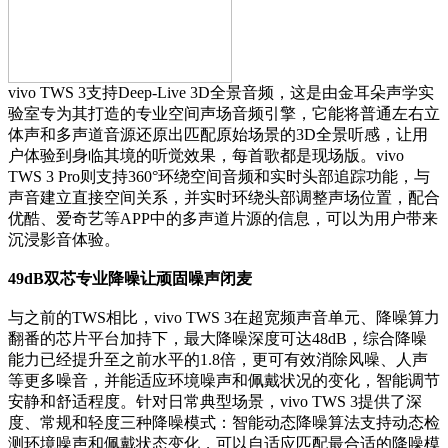
vivo TWS 3支持Deep-Live 3D全景音频，这是由金耳朵声学实
验室专为其打造的专业空间声场音频引擎，它能将普通左右立
体声和多声道音源还原出匹配原始场景的3D全景听感，让用
户体验到身临其境的听觉效果，每首歌都是现场版。vivo
TWS 3 Pro则支持360°环绕空间音频和实时头部追踪功能，与
声音建立直接空间关系，并实时环绕头部调整声场位置，配合
优酷、爱奇艺等APP中的多声道片源的信息，可以为用户带来
沉浸影音体验。
49dB双芯专业降噪让顽固噪声闭麦
与之前的TWS相比，vivo TWS 3在超宽频声音单元、降噪算力
翻番的芯片平台加持下，最大降噪深度可达48dB，综合降噪
能力已经提升至之前水平的1.8倍，更可有效消除风噪、人声
等更多噪音，并能适应环境噪声和佩戴状况的变化，智能调节
安静和舒适程度。针对日常典型场景，vivo TWS 3提供了深
度、常规和轻度三种降噪模式：智能动态降噪算法支持动态检
测环境噪声和佩戴状态变化，可以自适应匹配最合适的降噪模