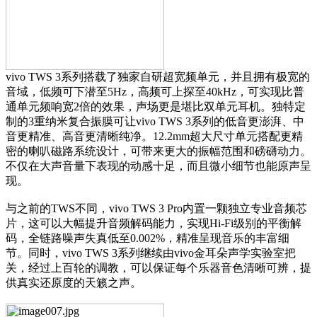
vivo TWS 3系列搭载了独家自研超宽频单元，并且拥有极宽的
音域，低频可下潜至5Hz，高频可上探至40kHz，可实现比普
通单元频响宽2倍的效果，声场更是堪比双单元耳机。独特定
制的3重纳米复合振膜可让vivo TWS 3系列的低音更澎湃、中
音更精准、高音更清晰纯净。12.2mm超大尺寸单元搭配更精
密的喇叭磁路系统设计，可带来更大的振幅范围和磅礴动力。
不仅在大声音量下表现的动感十足，而且微小细节也能原声呈
现。
与之前的TWS不同，vivo TWS 3 Pro内置一颗独立专业音频芯
片，这可以大幅提升音频解码能力，实现Hi-Fi级别的平衡解
码，全链路噪声失真低至0.002%，精准呈现音乐的丰富细
节。同时，vivo TWS 3系列继续由vivo金耳朵声学实验室把
关，经过上百轮的调教，可以保证每个乐器音色清晰可辨，提
供真实还原度的天籁之声。