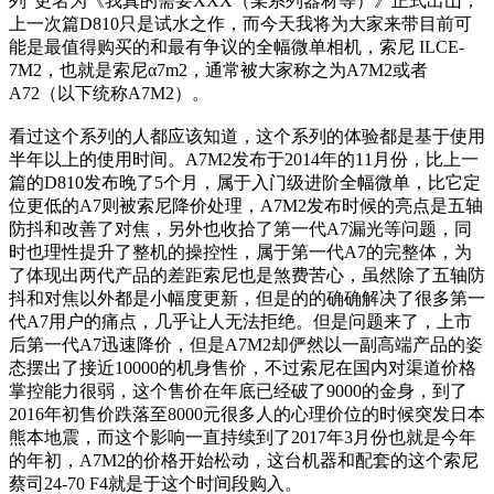
列”更名为《我真的需要XXX（某系列器材等）》正式出山，
上一次篇D810只是试水之作，而今天我将为大家来带目前可
能是最值得购买的和最有争议的全幅微单相机，索尼 ILCE-
7M2，也就是索尼α7m2，通常被大家称之为A7M2或者
A72（以下统称A7M2）。
看过这个系列的人都应该知道，这个系列的体验都是基于使用
半年以上的使用时间。A7M2发布于2014年的11月份，比上一
篇的D810发布晚了5个月，属于入门级进阶全幅微单，比它定
位更低的A7则被索尼降价处理，A7M2发布时候的亮点是五轴
防抖和改善了对焦，另外也收拾了第一代A7漏光等问题，同
时也理性提升了整机的操控性，属于第一代A7的完整体，为
了体现出两代产品的差距索尼也是煞费苦心，虽然除了五轴防
抖和对焦以外都是小幅度更新，但是的的确确解决了很多第一
代A7用户的痛点，几乎让人无法拒绝。但是问题来了，上市
后第一代A7迅速降价，但是A7M2却俨然以一副高端产品的姿
态摆出了接近10000的机身售价，不过索尼在国内对渠道价格
掌控能力很弱，这个售价在年底已经破了9000的金身，到了
2016年初售价跌落至8000元很多人的心理价位的时候突发日本
熊本地震，而这个影响一直持续到了2017年3月份也就是今年
的年初，A7M2的价格开始松动，这台机器和配套的这个索尼
蔡司24-70 F4就是于这个时间段购入。