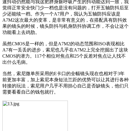
速抖动仍然能与我这肥胖身躯呼吸产生的抖动能达到一致，我
觉得正常安全快门少一档也是没有问题的，打开五轴防抖后至
少还能续一档。作为一个A7用户，我认为五轴防抖应该是
A7M2这次最大的变革，是非常有意义的，在搭配具有防抖效
果的镜头的时候，镜头防抖与机身防抖协调工作，不会让这个
功能看上去鸡肋。
虽然CMOS是一样的，但是A7M2的动态范围和ISO表现相比
A7有一丢丢的进步，索尼也几乎在A7M2上完全挖掘出了这块
CMOS的潜力。117个相位对焦点和25个反差对焦点让人找不
出什么毛病。
当然，索尼微单所采用的E卡口的全幅镜头现在也相对于3年
前更加丰富，加上索尼本身短法兰距的优势可以让其进行各种
转接的玩法，索尼用户几乎不用担心自己是否缺镜头，他们只
需要看看自己的钱包就行。