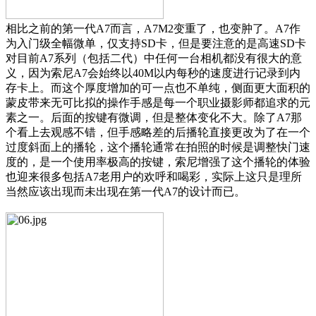
相比之前的第一代A7而言，A7M2变重了，也变肿了。A7作
为入门级全幅微单，仅支持SD卡，但是要注意的是高速SD卡
对目前A7系列（包括二代）中任何一台相机都没有很大的意
义，因为索尼A7会始终以40M以内每秒的速度进行记录到内
存卡上。而这个厚度增加的可一点也不单纯，侧面更大面积的
蒙皮带来无可比拟的操作手感是每一个职业摄影师都追求的元
素之一。后面的按键有微调，但是整体变化不大。除了A7那
个看上去观感不错，但手感略差的后播轮直接更改为了在一个
过度斜面上的播轮，这个播轮通常在拍照的时候是调整快门速
度的，是一个使用率极高的按键，索尼增强了这个播轮的体验
也迎来很多包括A7老用户的欢呼和喝彩，实际上这只是理所
当然应该出现而未出现在第一代A7的设计而已。