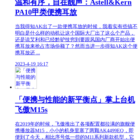
温和有序，自在靓声：Astell&Kern
PA10甲类便携耳放
当我得知AK出了一款便携耳放的时候，我着实有些搞不
明白是什么样的动机让这个国际大厂出了这么个产品，
还是说艾利和已经黔驴技穷到要跟风国内厂商开始出便
携耳放来抢占市场份额了？然而当进一步得知AK这个便
携耳放还 ...
2023-4-19 16:17
「便携与性能的新平衡点」掌上台机
飞傲M15s
在2019年的时候，飞傲推出了各项配置都拉满的旗舰便
携播放器M15，小小的机身里塞了两颗AK4499EQ，即
便到了今天，相比序号低一些的M11系列新款机型，它