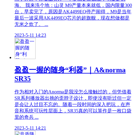
海。 我来洗个地：山灵 M9产量本来就低，国内限量300
台，早卖完了，原因是AK4499EQ停产闹得，M9是当年
最后一波采用AK4499EQ芯片的超旗舰，现在想做都是
无米之炊了。 ...
2023-5-11 14:23
盈盈一握的随身“利器”｜A&norma
SR35
作为相对入门的Anorma是我没怎么接触过的，但凭借着
SR系列播放器出挑的歪脖子设计，即使没有听过但一定
是会让人过目不忘的。随着一段时间的深入把玩，在声
音和系统可玩性层面上，SR35真的可以算作是一枚口袋
里的奇兵 ...
2023-5-11 14:21