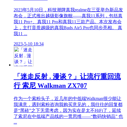
2023年5月10日，科技潮牌真我realme在三亚举办新品发
布会，正式推出越级影像旗舰——真我11系列，包括真
我11 Pro+、真我11 Pro和真我11三款产品。本次发布会
上，主打音质越级的真我Buds Air5 Pro也同步亮相。 真
我11 ...
2023-5-10 18:34
「迷走反射 . 漫谈？」让流行重回流
行 索尼 Walkman ZX707
作为一个索粉头子，近几年的中低端Walkman很少能让
我满意，遇到索粉咨询我购买意见的，我往往的回复都
是“黑砖”之下无需考虑，因为实在是太不HiFi了，延续
了索尼在中低端产品线的一贯思维——“数码快销品” 也
...