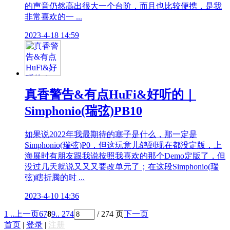
的声音仍然高出很大一个台阶，而且也比较便携，是我
非常喜欢的一 ...
2023-4-18 14:59
真香警告&有点HuFi&好听的｜
Simphonio(瑞弦)PB10
如果说2022年我最期待的塞子是什么，那一定是
Simphonio(瑞弦)P0，但这玩意儿鸽到现在都没定版，上
海展时有朋友跟我说按照我喜欢的那个Demo定版了，但
没过几天就说又又又要改单元了；在这段Simphonio(瑞
弦)瞎折腾的时 ...
2023-4-10 14:36
1 ..
上一页
6
7
8
9
.. 274
/ 274 页
下一页
首页
|
登录
|
注册