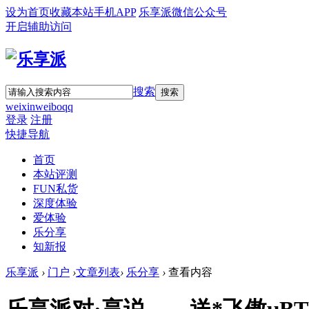
设为首页
收藏本站
手机APP
乐享派微信公众号
开启辅助访问
搜索
搜索
weixin
weibo
qq
登录
注册
快捷导航
首页
本站评测
FUN私货
深度体验
爱体验
乐分享
知新报
乐享派
›
门户
›
文章列表
›
乐分享
›
查看内容