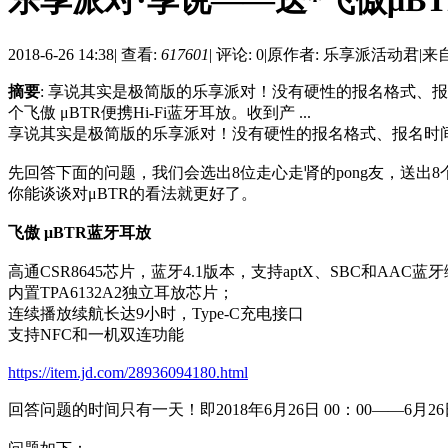
乐享派对·享说——送*飞傲μBT
2018-6-26 14:38
|
查看:
617601
|
评论: 0
|
原作者: 乐享派活动君
|
来
摘要
: 享说其实是极简版的乐享派对！没有硬性的报名格式、报
个飞傲 μBTR便携Hi-Fi蓝牙耳放。收到产 ...
享说其实是极简版的乐享派对！没有硬性的报名格式、报名时
先回答下面的问题，我们会选出8位走心走肾的pong友，送出8
你能谈谈对μBTR的看法就更好了。
飞傲 μBTR蓝牙耳放
高通CSR8645芯片，蓝牙4.1版本，支持aptX、SBC和AAC蓝
内置TPA6132A2独立耳放芯片；
连续播放续航长达9小时，Type-C充电接口
支持NFC和一机双连功能
https://item.jd.com/28936094180.html
回答问题的时间只有一天！即2018年6月26日 00：00——6月26日