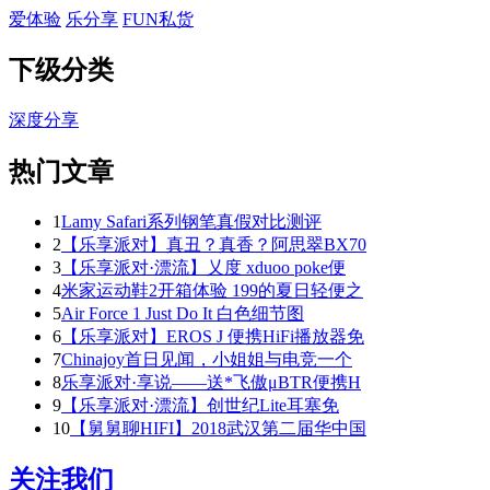
爱体验
乐分享
FUN私货
下级分类
深度分享
热门文章
1
Lamy Safari系列钢笔真假对比测评
2
【乐享派对】真丑？真香？阿思翠BX70
3
【乐享派对·漂流】乂度 xduoo poke便
4
米家运动鞋2开箱体验 199的夏日轻便之
5
Air Force 1 Just Do It 白色细节图
6
【乐享派对】EROS J 便携HiFi播放器免
7
Chinajoy首日见闻，小姐姐与电竞一个
8
乐享派对·享说——送*飞傲μBTR便携H
9
【乐享派对·漂流】创世纪Lite耳塞免
10
【舅舅聊HIFI】2018武汉第二届华中国
关注我们