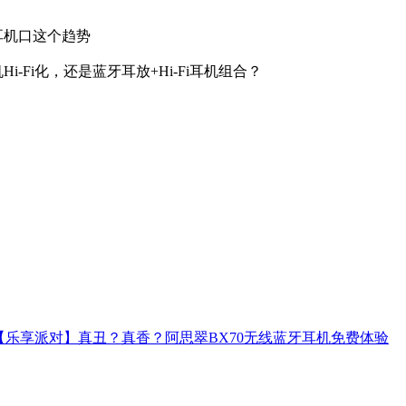
耳机口这个趋势
-Fi化，还是蓝牙耳放+Hi-Fi耳机组合？
【乐享派对】真丑？真香？阿思翠BX70无线蓝牙耳机免费体验