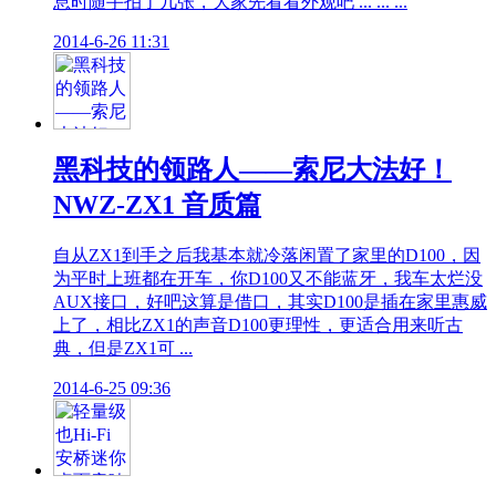
息时随手拍了几张，大家先看看外观吧 ... ... ...
2014-6-26 11:31
黑科技的领路人——索尼大法好！
NWZ-ZX1 音质篇
自从ZX1到手之后我基本就冷落闲置了家里的D100，因
为平时上班都在开车，你D100又不能蓝牙，我车太烂没
AUX接口，好吧这算是借口，其实D100是插在家里惠威
上了，相比ZX1的声音D100更理性，更适合用来听古
典，但是ZX1可 ...
2014-6-25 09:36