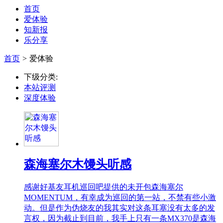
首页
爱体验
知新报
乐分享
首页
>
爱体验
下级分类:
本站评测
深度体验
森海塞尔木馒头听感
感谢好基友耳机巡回吧提供的未开包森海塞尔
MOMENTUM，有幸成为巡回的第一站，不禁有些小激
动。但是作为伪烧友的我其实对这条耳塞没有太多的发
言权，因为截止到目前，我手上只有一条MX370是森海