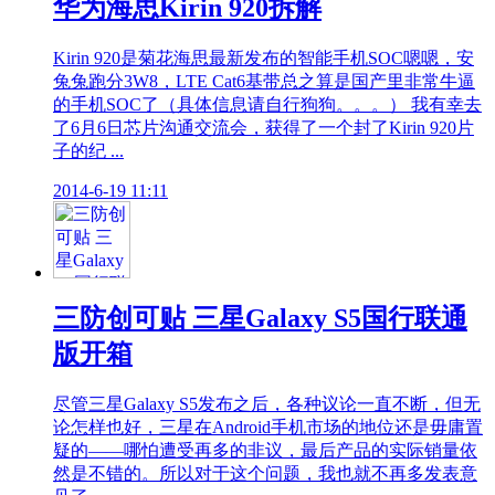
华为海思Kirin 920拆解
Kirin 920是菊花海思最新发布的智能手机SOC嗯嗯，安
兔兔跑分3W8，LTE Cat6基带总之算是国产里非常牛逼
的手机SOC了（具体信息请自行狗狗。。。） 我有幸去
了6月6日芯片沟通交流会，获得了一个封了Kirin 920片
子的纪 ...
2014-6-19 11:11
三防创可贴 三星Galaxy S5国行联通
版开箱
尽管三星Galaxy S5发布之后，各种议论一直不断，但无
论怎样也好，三星在Android手机市场的地位还是毋庸置
疑的——哪怕遭受再多的非议，最后产品的实际销量依
然是不错的。所以对于这个问题，我也就不再多发表意