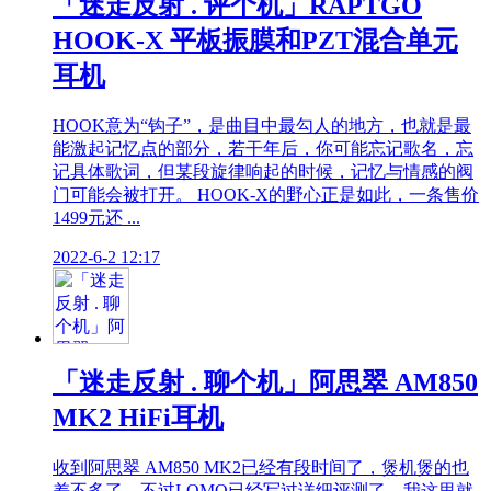
「迷走反射 . 评个机」RAPTGO
HOOK-X 平板振膜和PZT混合单元
耳机
HOOK意为“钩子”，是曲目中最勾人的地方，也就是最
能激起记忆点的部分，若干年后，你可能忘记歌名，忘
记具体歌词，但某段旋律响起的时候，记忆与情感的阀
门可能会被打开。 HOOK-X的野心正是如此，一条售价
1499元还 ...
2022-6-2 12:17
「迷走反射 . 聊个机」阿思翠 AM850
MK2 HiFi耳机
收到阿思翠 AM850 MK2已经有段时间了，煲机煲的也
差不多了，不过LOMO已经写过详细评测了，我这里就