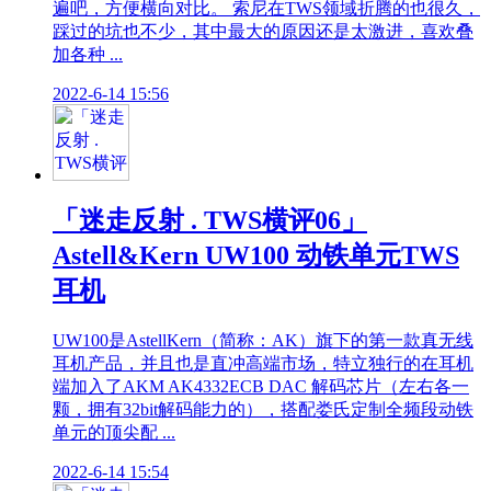
遍吧，方便横向对比。 索尼在TWS领域折腾的也很久，
踩过的坑也不少，其中最大的原因还是太激进，喜欢叠
加各种 ...
2022-6-14 15:56
「迷走反射 . TWS横评06」
Astell&Kern UW100 动铁单元TWS
耳机
UW100是AstellKern（简称：AK）旗下的第一款真无线
耳机产品，并且也是直冲高端市场，特立独行的在耳机
端加入了AKM AK4332ECB DAC 解码芯片（左右各一
颗，拥有32bit解码能力的），搭配娄氏定制全频段动铁
单元的顶尖配 ...
2022-6-14 15:54