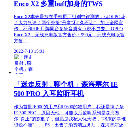
Enco X2 多重buff加身的TWS
Enco X2本来是放在手机原厂组别中评测的，但OPPO花
了大力气请了两个外援“丹拿”和“久石让”，加上全网宣
传，不和HiFi厂牌同台竞争音质有点说不过去。 OPPO
Enco X2，无线充电版官方售价：999元，无线充电版官
方售 ...
2022-7-13 15:01
「迷走反射 . 聊个机」森海塞尔 IE
500 PRO 入耳监听耳机
作为首批IE900的用户和IE600的准用户，我还是搞了条
IE 500 PRO，原因无他，可能以后监听系列是森海塞
尔“真正”的旗舰了，但愿是我杞人忧天吧，“将来的事谁
也说不准”…… PS：出售了消费端业务后，森海塞尔还