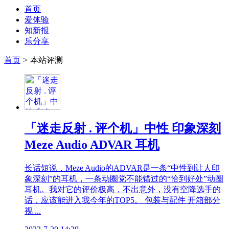
首页
爱体验
知新报
乐分享
首页
>
本站评测
「迷走反射 . 评个机」中性 印象深刻
Meze Audio ADVAR 耳机
长话短说，Meze Audio的ADVAR是一条“中性到让人印
象深刻”的耳机，一条动圈党不能错过的“恰到好处”动圈
耳机。我对它的评价极高，不出意外，没有空降选手的
话，应该能进入我今年的TOP5。 包装与配件 开箱部分
视 ...