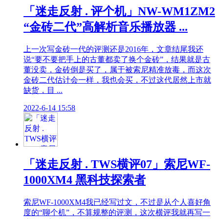
「迷走反射 . 评个机」NW-WM1ZM2
“金砖二代”高解析音乐播放器 ...
上一次写金砖一代的评测还是2016年，文章结尾我还
说“要不要把手上的古董都卖了换个金砖”，结果就是古
董没卖，金砖倒是买了，属于被索尼精准放毒，而这次
金砖二代估计会一样，我也会买，不过这代居然上市就
缺货，目 ...
2022-6-14 15:58
「迷走反射 . TWS横评07」索尼WF-
1000XM4 黑科技探索者
索尼WF-1000XM4我已经写过文，不过是从个人喜好角
度的“聊个机”，不算规整的评测，这次横评我就再写一