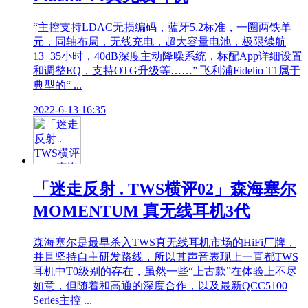
“主控支持LDAC无损编码，蓝牙5.2标准，一圈两铁单
元，同轴布局，无线充电，超大容量电池，极限续航
13+35小时，40dB深度主动降噪系统，标配App详细设置
和调整EQ，支持OTG升级等……” 飞利浦Fidelio T1属于
典型的“ ...
2022-6-13 16:35
「迷走反射 . TWS横评02」森海塞尔
MOMENTUM 真无线耳机3代
森海塞尔是最早杀入TWS真无线耳机市场的HiFi厂牌，
并且坚持自主研发路线，所以其声音表现上一直都TWS
耳机中T0级别的存在，虽然一些“上古款”在体验上不尽
如意，但随着和高通的深度合作，以及最新QCC5100
Series主控 ...