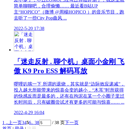
简单聊聊吧，合理偷懒…… 最近看B站UP
主“HOPICO”（微博 @周楊HOPICO ）的音乐节目，跑
去听了一些City Pop曲风 ...
2022-5-20 17:38
「迷走反射 . 聊个机」桌面小金刚 飞
傲 K9 Pro ESS 解码耳放
啰哩叭嗦一下 所谓的退烧，其实就是“边际效应递减”，
投入越大所能带来的惊喜会变的越小，“木耳”时所获得
的快感反而是最多的，还有在拘泥在某一个小圈子里过
长时间后，只有破圈尝试才有更多的可能与惊喜…… ...
2022-4-29 16:04
1 ..
上一页
3
4
5
6
.. 38
/ 38 页
下一页
首页
|
登录
|
注册